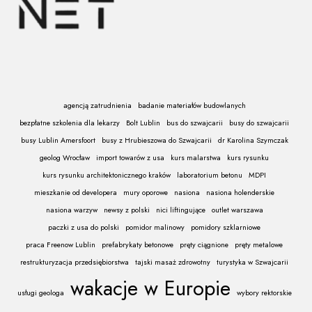
agencją zatrudnienia
badanie materiałów budowlanych
bezpłatne szkolenia dla lekarzy
Bolt Lublin
bus do szwajcarii
busy do szwajcarii
busy Lublin Amersfoort
busy z Hrubieszowa do Szwajcarii
dr Karolina Szymczak
geolog Wrocław
import towarów z usa
kurs malarstwa
kurs rysunku
kurs rysunku architektonicznego kraków
laboratorium betonu
MDPI
mieszkanie od developera
mury oporowe
nasiona
nasiona holenderskie
nasiona warzyw
newsy z polski
nici liftingujące
outlet warszawa
paczki z usa do polski
pomidor malinowy
pomidory szklarniowe
praca Freenow Lublin
prefabrykaty betonowe
pręty ciągnione
pręty metalowe
restrukturyzacja przedsiębiorstwa
tajski masaż zdrowotny
turystyka w Szwajcarii
wakacje w Europie
usługi geologa
wybory rektorskie