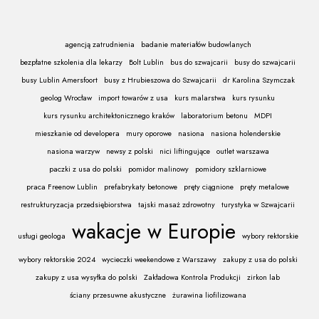
agencją zatrudnienia
badanie materiałów budowlanych
bezpłatne szkolenia dla lekarzy
Bolt Lublin
bus do szwajcarii
busy do szwajcarii
busy Lublin Amersfoort
busy z Hrubieszowa do Szwajcarii
dr Karolina Szymczak
geolog Wrocław
import towarów z usa
kurs malarstwa
kurs rysunku
kurs rysunku architektonicznego kraków
laboratorium betonu
MDPI
mieszkanie od developera
mury oporowe
nasiona
nasiona holenderskie
nasiona warzyw
newsy z polski
nici liftingujące
outlet warszawa
paczki z usa do polski
pomidor malinowy
pomidory szklarniowe
praca Freenow Lublin
prefabrykaty betonowe
pręty ciągnione
pręty metalowe
restrukturyzacja przedsiębiorstwa
tajski masaż zdrowotny
turystyka w Szwajcarii
wakacje w Europie
usługi geologa
wybory rektorskie
wybory rektorskie 2024
wycieczki weekendowe z Warszawy
zakupy z usa do polski
zakupy z usa wysyłka do polski
Zakładowa Kontrola Produkcji
zirkon lab
ściany przesuwne akustyczne
żurawina liofilizowana