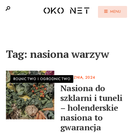
MENU
Tag:
nasiona warzyw
6 STYCZNIA, 2024
ROLNICTWO I OGRODNICTWO
Nasiona do
szklarni i tuneli
– holenderskie
nasiona to
gwarancja