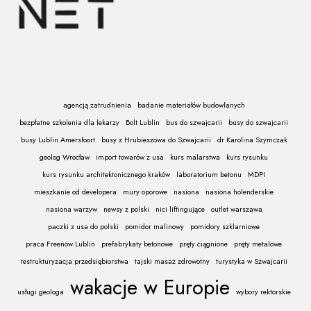
agencją zatrudnienia
badanie materiałów budowlanych
bezpłatne szkolenia dla lekarzy
Bolt Lublin
bus do szwajcarii
busy do szwajcarii
busy Lublin Amersfoort
busy z Hrubieszowa do Szwajcarii
dr Karolina Szymczak
geolog Wrocław
import towarów z usa
kurs malarstwa
kurs rysunku
kurs rysunku architektonicznego kraków
laboratorium betonu
MDPI
mieszkanie od developera
mury oporowe
nasiona
nasiona holenderskie
nasiona warzyw
newsy z polski
nici liftingujące
outlet warszawa
paczki z usa do polski
pomidor malinowy
pomidory szklarniowe
praca Freenow Lublin
prefabrykaty betonowe
pręty ciągnione
pręty metalowe
restrukturyzacja przedsiębiorstwa
tajski masaż zdrowotny
turystyka w Szwajcarii
wakacje w Europie
usługi geologa
wybory rektorskie