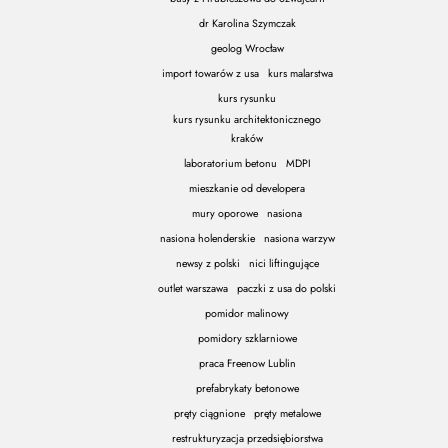
dr Karolina Szymczak
geolog Wrocław
import towarów z usa
kurs malarstwa
kurs rysunku
kurs rysunku architektonicznego
kraków
laboratorium betonu
MDPI
mieszkanie od developera
mury oporowe
nasiona
nasiona holenderskie
nasiona warzyw
newsy z polski
nici liftingujące
outlet warszawa
paczki z usa do polski
pomidor malinowy
pomidory szklarniowe
praca Freenow Lublin
prefabrykaty betonowe
pręty ciągnione
pręty metalowe
restrukturyzacja przedsiębiorstwa