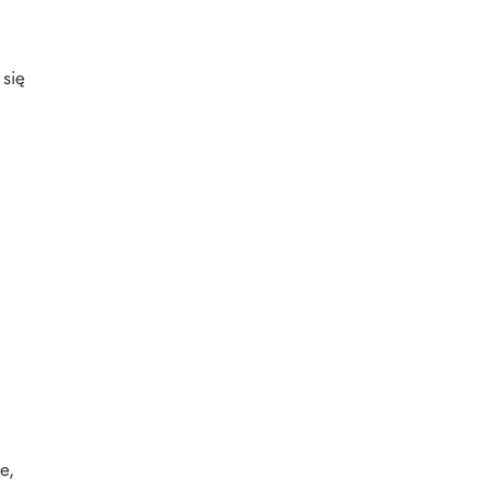
 się
e,