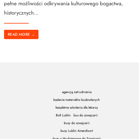
pełne możliwości odkrywania kulturowego bogactwa,
historycznych
...
READ MORE
→
agencją zatrudnienia
badanie materiałów budowlanych
bezpłatne szkolenia dla lekarzy
Bolt Lublin
bus do szwajcarii
busy do szwajcarii
busy Lublin Amersfoort
busy z Hrubieszowa do Szwajcarii