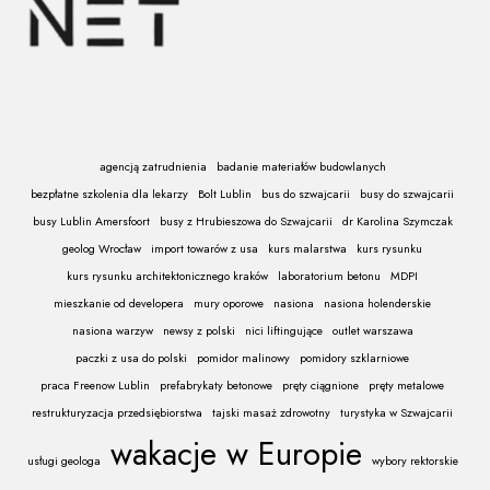
agencją zatrudnienia
badanie materiałów budowlanych
bezpłatne szkolenia dla lekarzy
Bolt Lublin
bus do szwajcarii
busy do szwajcarii
busy Lublin Amersfoort
busy z Hrubieszowa do Szwajcarii
dr Karolina Szymczak
geolog Wrocław
import towarów z usa
kurs malarstwa
kurs rysunku
kurs rysunku architektonicznego kraków
laboratorium betonu
MDPI
mieszkanie od developera
mury oporowe
nasiona
nasiona holenderskie
nasiona warzyw
newsy z polski
nici liftingujące
outlet warszawa
paczki z usa do polski
pomidor malinowy
pomidory szklarniowe
praca Freenow Lublin
prefabrykaty betonowe
pręty ciągnione
pręty metalowe
restrukturyzacja przedsiębiorstwa
tajski masaż zdrowotny
turystyka w Szwajcarii
wakacje w Europie
usługi geologa
wybory rektorskie