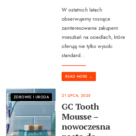
W ostatnich latach
obserwujemy rosnące
zainteresowanie zakupem
mieszkań na osiedlach, które
oferują nie tylko wysoki
standard
...
READ MORE
→
21 LIPCA, 2025
ZDROWIE I URODA
GC Tooth
Mousse –
nowoczesna